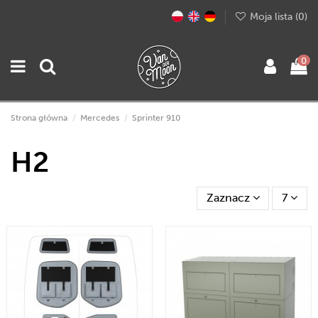
Moja lista (
0
)
0
Strona główna
Mercedes
Sprinter 910
H2
Zaznacz
7